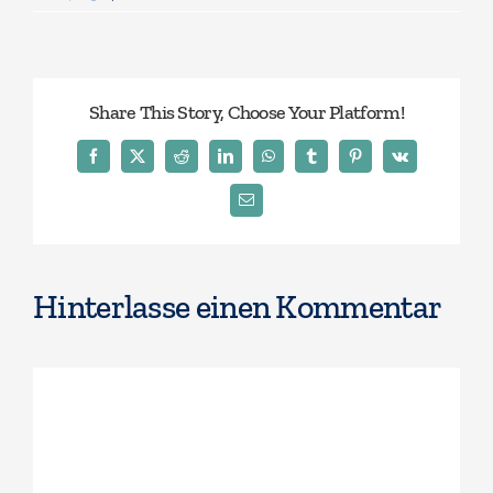
Share This Story, Choose Your Platform!
Facebook
X
Reddit
LinkedIn
WhatsApp
Tumblr
Pinterest
Vk
E-
Mail
Hinterlasse einen Kommentar
Kommentar