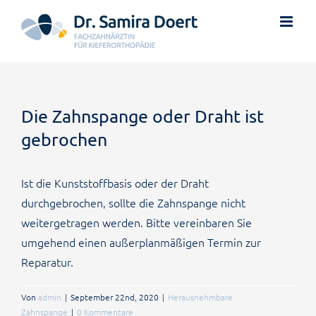
Zum
Inhalt
springen
Die Zahnspange oder Draht ist
gebrochen
Ist die Kunststoffbasis oder der Draht
durchgebrochen, sollte die Zahnspange nicht
weitergetragen werden. Bitte vereinbaren Sie
umgehend einen außerplanmäßigen Termin zur
Reparatur.
Von
admin
|
September 22nd, 2020
|
Herausnehmbare
Zahnspange
|
0 Kommentare